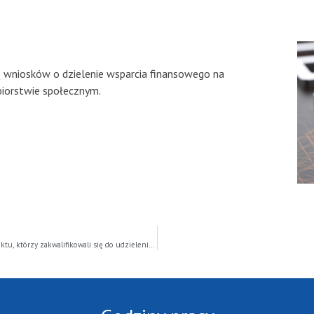
 wniosków o dzielenie wsparcia finansowego na
ębiorstwie społecznym.
Informacja dotycząca podpisywania umów dla uczestników projektu, którzy zakwalifikowali się do udzielenia wsparcia